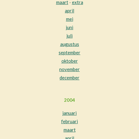
maart
-
extra
april
mei
juni
juli
augustus
september
oktober
november
december
2004
januari
februari
maart
april