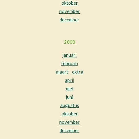
oktober
november
december
2000
januari
februari
maart
-
extra
april
mei
juni
augustus
oktober
november
december