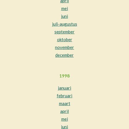
april
mei
juni
juli-augustus
september
oktober
november
december
1998
januari
februari
maart
april
mei
juni