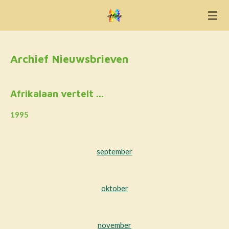
Ga
direct
naar
de
Archief Nieuwsbrieven
hoofdinhoud
Afrikalaan vertelt ...
1995
september
oktober
november