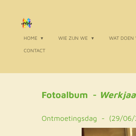
Ga
direct
naar
de
HOME
WIE ZIJN WE
WAT DOEN
hoofdinhoud
CONTACT
Fotoalbum -
Werkjaa
Ontmoetingsdag - (29/06/