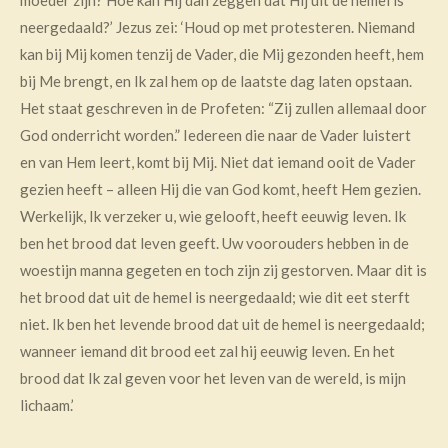
moeder zijn? Hoe kan Hij dan zeggen dat Hij uit de hemel is
neergedaald?’ Jezus zei: ‘Houd op met protesteren. Niemand
kan bij Mij komen tenzij de Vader, die Mij gezonden heeft, hem
bij Me brengt, en Ik zal hem op de laatste dag laten opstaan.
Het staat geschreven in de Profeten: “Zij zullen allemaal door
God onderricht worden.” Iedereen die naar de Vader luistert
en van Hem leert, komt bij Mij. Niet dat iemand ooit de Vader
gezien heeft – alleen Hij die van God komt, heeft Hem gezien.
Werkelijk, Ik verzeker u, wie gelooft, heeft eeuwig leven. Ik
ben het brood dat leven geeft. Uw voorouders hebben in de
woestijn manna gegeten en toch zijn zij gestorven. Maar dit is
het brood dat uit de hemel is neergedaald; wie dit eet sterft
niet. Ik ben het levende brood dat uit de hemel is neergedaald;
wanneer iemand dit brood eet zal hij eeuwig leven. En het
brood dat Ik zal geven voor het leven van de wereld, is mijn
lichaam.’