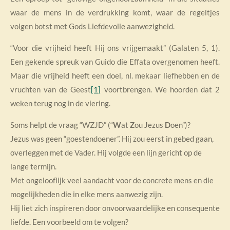
waar de mens in de verdrukking komt, waar de regeltjes
volgen botst met Gods Liefdevolle aanwezigheid.
“Voor die vrijheid heeft Hij ons vrijgemaakt” (Galaten 5, 1).
Een gekende spreuk van Guido die Effata overgenomen heeft.
Maar die vrijheid heeft een doel, nl. mekaar liefhebben en de
vruchten van de Geest
[1]
voortbrengen. We hoorden dat 2
weken terug nog in de viering.
Soms helpt de vraag “WZJD” (“
W
at
Z
ou
J
ezus
D
oen”)?
Jezus was geen “goestendoener”. Hij zou eerst in gebed gaan,
overleggen met de Vader. Hij volgde een lijn gericht op de
lange termijn.
Met ongelooflijk veel aandacht voor de concrete mens en die
mogelijkheden die in elke mens aanwezig zijn.
Hij liet zich inspireren door onvoorwaardelijke en consequente
liefde. Een voorbeeld om te volgen?