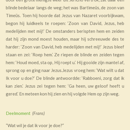
blinde bedelaar langs de weg; het was Bartimeüs, de zoon van
Timeüs. Toen hij hoorde dat Jezus van Nazaret voorbijkwam,
begon hij luidkeels te roepen: ‘Zoon van David, Jezus, heb
medelijden met mij!’ De omstanders berispten hem en zeiden
dat hij zijn mond moest houden, maar hij schreeuwde des te
harder: ‘Zoon van David, heb medelijden met mij!’ Jezus bleef
staan en zei: ‘Roep hem.’ Ze riepen de blinde en zeiden tegen
hem: ‘Houd moed, sta op, Hij roept u.’ Hij gooide zijn mantel af,
sprong op en ging naar Jezus.Jezus vroeg hem: ‘Wat wilt u dat
Ik voor u doe?’ De blinde antwoordde: ‘Rabboeni, zorg dat ik
kan zien.’ Jezus zei tegen hem: ‘Ga heen, uw geloof heeft u
gered.’ En meteen kon hij zien en hij volgde Hem op zijn weg.
Deelmoment
(Frans)
“Wat wil je dat ik voor je doe?”