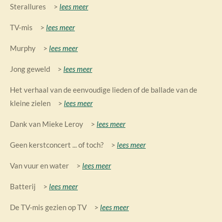
Sterallures >
lees meer
TV-mis >
lees meer
Murphy >
lees meer
Jong geweld >
lees meer
Het verhaal van de eenvoudige lieden of de ballade van de
kleine zielen >
lees meer
Dank van Mieke Leroy >
lees meer
Geen kerstconcert ... of toch? >
lees meer
Van vuur en water >
lees meer
Batterij >
lees meer
De TV-mis gezien op TV >
lees meer