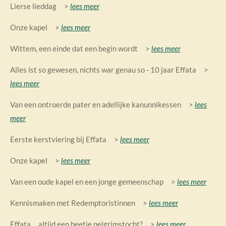
Lierse lieddag >
lees meer
Onze kapel >
lees meer
Wittem, een einde dat een begin wordt >
lees meer
Alles ist so gewesen, nichts war genau so - 10 jaar Effata >
lees meer
Van een ontroerde pater en adellijke kanunnikessen >
lees
meer
Eerste kerstviering bij Effata >
lees meer
Onze kapel >
lees meer
Van een oude kapel en een jonge gemeenschap >
lees meer
Kennismaken met Redemptoristinnen >
lees meer
Effata ... altijd een beetje pelgrimstocht? >
lees meer