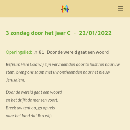
Ga
direct
naar
de
3 zondag door het jaar C - 22/01/2022
hoofdinhoud
Openingslied:
♫
81 Door de wereld gaat een woord
Refrein:
Here God wij zijn vervreemden door te luist'ren naar uw
stem, breng ons saam met uw ontheemden naar het nieuw
Jerusalem.
Door de wereld gaat een woord
en het drijft de mensen voort.
Breek uw tent op, ga op reis
naar het land dat Ik u wijs.