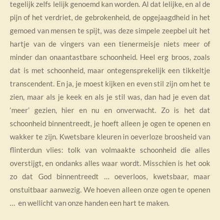
tegelijk zelfs lelijk genoemd kan worden. Al dat lelijke, en al de
pijn of het verdriet, de gebrokenheid, de opgejaagdheid in het
gemoed van mensen te spijt, was deze simpele zeepbel uit het
hartje van de vingers van een tienermeisje niets meer of
minder dan onaantastbare schoonheid. Heel erg broos, zoals
dat is met schoonheid, maar ontegensprekelijk een tikkeltje
transcendent. En ja, je moest kijken en even stil zijn om het te
zien, maar als je keek en als je stil was, dan had je even dat
‘meer’ gezien, hier en nu en onverwacht. Zo is het dat
schoonheid binnentreedt, je hoeft alleen je ogen te openen en
wakker te zijn. Kwetsbare kleuren in oeverloze broosheid van
flinterdun vlies: tolk van volmaakte schoonheid die alles
overstijgt, en ondanks alles waar wordt. Misschien is het ook
zo dat God binnentreedt … oeverloos, kwetsbaar, maar
onstuitbaar aanwezig. We hoeven alleen onze ogen te openen
… en wellicht van onze handen een hart te maken.