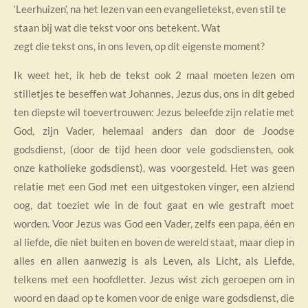
‘Leerhuizen’, na het lezen van een evangelietekst, even stil te
staan bij wat die tekst voor ons betekent. Wat
zegt die tekst ons, in ons leven, op dit eigenste moment?
Ik weet het, ik heb de tekst ook 2 maal moeten lezen om
stilletjes te beseffen wat Johannes, Jezus dus, ons in dit gebed
ten diepste wil toevertrouwen: Jezus beleefde zijn relatie met
God, zijn Vader, helemaal anders dan door de Joodse
godsdienst, (door de tijd heen door vele godsdiensten, ook
onze katholieke godsdienst), was voorgesteld. Het was geen
relatie met een God met een uitgestoken vinger, een alziend
oog, dat toeziet wie in de fout gaat en wie gestraft moet
worden. Voor Jezus was God een Vader, zelfs een papa, één en
al liefde, die niet buiten en boven de wereld staat, maar diep in
alles en allen aanwezig is als Leven, als Licht, als Liefde,
telkens met een hoofdletter. Jezus wist zich geroepen om in
woord en daad op te komen voor de enige ware godsdienst, die