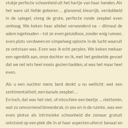
stukje perfecte schoonheid uit het hartje van haar handen. Als
het ware uit liefde geboren … glanzend, kleurrijk, verdubbeld
in de spiegel, steeg de grote, perfecte ronde zeepbel even
omhoog. We keken haar allebei verwonderd na – ditmaal de
adem ingehouden – tot ze even geluidloos, zonder enig rumoer,
even plots verdween en simpelweg oploste in de lucht waaruit
ze ontstaan was. Even was ik echt perplex. We keken mekaar
een ogenblik aan, onze dochter en ik, met het gedeelde gevoel
dat we net iets heel moois gezien hadden, al was het maar heel
even.
Als u een nuchter mens bent denkt u nu wellicht: wat een
sentimentaliteit, een banale zeepbel …
En toch, dat was het niet, of misschien een beetje … niettemin,
wat zo omvormend binnenbrak, in ons en in de ruimte, was een
even plotse als intrinsieke schoonheid die zomaar gratuit
ontstond op een plek die in al haar aspecten uiterst banaal en