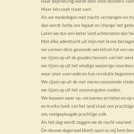
Haar beproeving wordt door onze blunders voor
Maar één zaak staat vast:
Als we mededogen met macht vermengen en mac
dan wordt liefde ons legaat en ‘change’ het geb
Laten we dus een beter land achterlaten dan h
Met elke ademtocht uit mijn met brons beslagen
we vormen deze gewonde wereld om tot een wo
we rijzen op uit de gouden heuvels van het west
we rijzen op uit het windige waaierige noordoos
waar onze voorvaderen hun revolutie begonnen
We rijzen op uit de met meren omzoomde stede
we rijzen op uit het zonovergoten zuiden.
We bouwen weer op, verzoenen en helen en op e
en in elke hoek van het land staat ons prachtige v
ons veelgeplaagde prachtige volk.
Als het dag wordt zeggen we de nacht vaarwel, 
De nieuwe dageraad bloeit open nu wij hem bevr