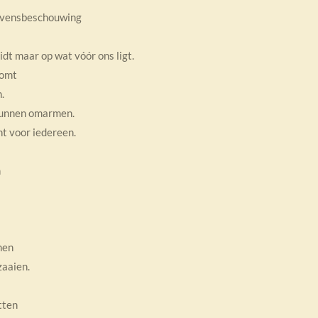
 levensbeschouwing
idt maar op wat vóór ons ligt.
komt
.
kunnen omarmen.
t voor iedereen.
n
nen
zaaien.
tten