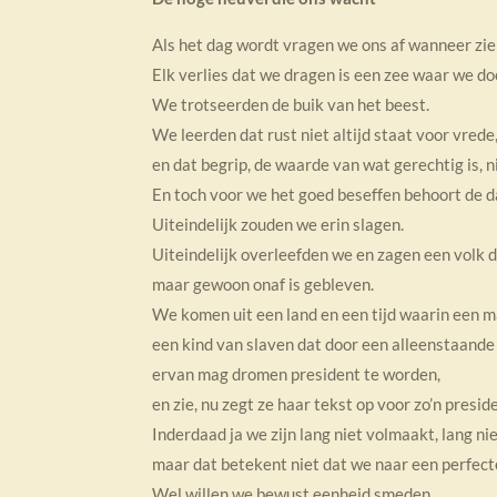
Als het dag wordt vragen we ons af wanneer zien
Elk verlies dat we dragen is een zee waar we d
We trotseerden de buik van het beest.
We leerden dat rust niet altijd staat voor vrede
en dat begrip, de waarde van wat gerechtig is, niet
En toch voor we het goed beseffen behoort de d
Uiteindelijk zouden we erin slagen.
Uiteindelijk overleefden we en zagen een volk d
maar gewoon onaf is gebleven.
We komen uit een land en een tijd waarin een m
een kind van slaven dat door een alleenstaand
ervan mag dromen president te worden,
en zie, nu zegt ze haar tekst op voor zo’n presid
Inderdaad ja we zijn lang niet volmaakt, lang ni
maar dat betekent niet dat we naar een perfect
Wel willen we bewust eenheid smeden,