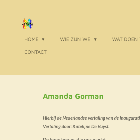
Ga
direct
naar
de
HOME
WIE ZIJN WE
WAT DOEN
hoofdinhoud
CONTACT
Amanda Gorman
Hierbij de Nederlandse vertaling van de inaugur
Vertaling door: Katelijne De Vuyst.
De hoge heuvel die ons wacht