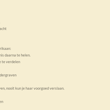
.
acht
rikaan:
nis daarna te helen.
e te verdelen
ndergraven
ven, nooit kun je haar voorgoed verslaan.
en