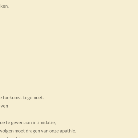
oken.
.
de toekomst tegemoet:
even
e te geven aan intimidatie,
volgen moet dragen van onze apathie.