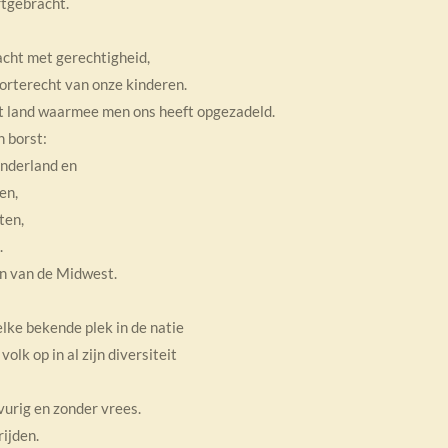
tgebracht.
ht met gerechtigheid,
oorterecht van onze kinderen.
et land waarmee men ons heeft opgezadeld.
 borst:
nderland en
en,
ten,
.
n van de Midwest.
lke bekende plek in de natie
olk op in al zijn diversiteit
vurig en zonder vrees.
ijden.