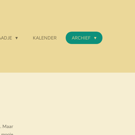
AADJE
KALENDER
ARCHIEF
e. Maar
t mooie