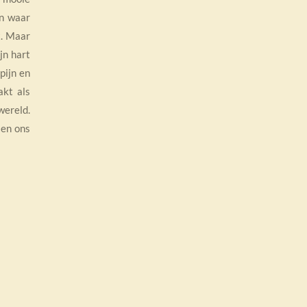
en waar
t. Maar
jn hart
pijn en
akt als
wereld.
 en ons