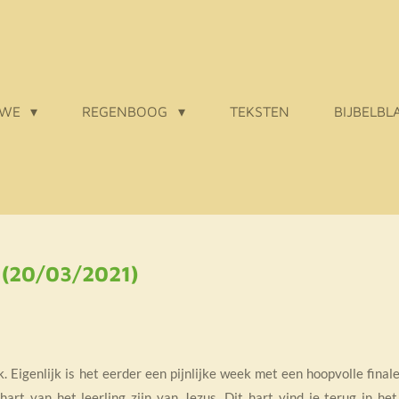
 WE
REGENBOOG
TEKSTEN
BIJBELBL
 (20/03/2021)
Eigenlijk is het eerder een pijnlijke week met een hoopvolle final
art van het leerling zijn van Jezus. Dit hart vind je terug in he