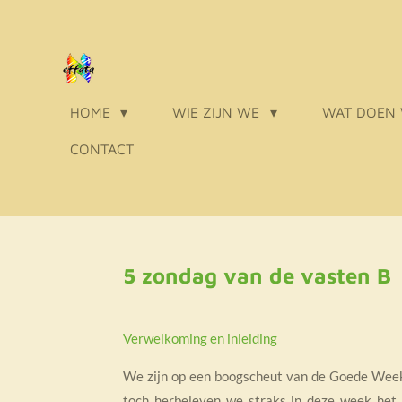
Ga
direct
naar
de
HOME
WIE ZIJN WE
WAT DOEN
hoofdinhoud
CONTACT
5 zondag van de vasten B
Verwelkoming en inleiding
We zijn op een boogscheut van de Goede Week. 
toch herbeleven we straks in deze week het h