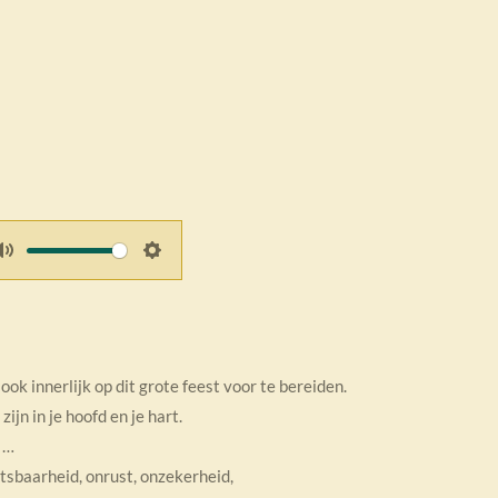
M
S
u
e
t
t
e
t
i
ok innerlijk op dit grote feest voor te bereiden.
n
ijn in je hoofd en je hart.
g
 …
s
tsbaarheid, onrust, onzekerheid,