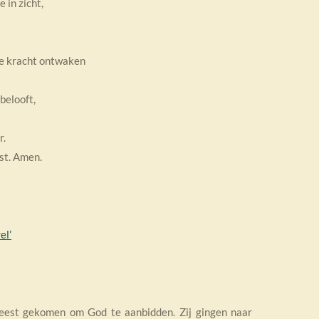
 in zicht,
 de kracht ontwaken
belooft,
r.
est. Amen.
el’
 feest gekomen om God te aanbidden.
Zij gingen naar