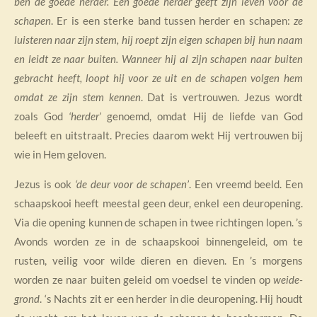
ben de goede herder. Een goede herder geeft zijn leven voor de
schapen
. Er is een sterke band tussen herder en schapen:
ze
luisteren naar zijn stem, hij roept zijn eigen schapen bij hun naam
en leidt ze naar buiten. Wanneer hij al zijn schapen naar buiten
gebracht heeft, loopt hij voor ze uit en de schapen volgen hem
omdat ze zijn stem kennen
. Dat is vertrouwen. Jezus wordt
zoals God
‘herder’
genoemd, omdat Hij de liefde van God
beleeft en uitstraalt. Precies daarom wekt Hij vertrouwen bij
wie in Hem geloven.
Jezus is ook
‘de deur voor de schapen’
. Een vreemd beeld. Een
schaapskooi heeft meestal geen deur, enkel een deuropening.
Via die opening kunnen de schapen in twee richtingen lopen. ’s
Avonds worden ze in de schaapskooi binnengeleid, om te
rusten, veilig voor wilde dieren en dieven. En ’s morgens
worden ze naar buiten geleid om voedsel te vinden op
weide-
grond
. ‘s Nachts zit er een herder in die deuropening. Hij houdt