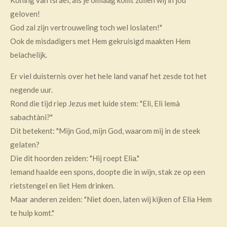
Koning van Israël, als je omlaag komt zullen wij in jou
geloven!
God zal zijn vertrouweling toch wel loslaten!"
Ook de misdadigers met Hem gekruisigd maakten Hem
belachelijk.
Er viel duisternis over het hele land vanaf het zesde tot het
negende uur.
Rond die tijd riep Jezus met luide stem: "Eli, Eli lemà
sabachtàni?"
Dit betekent: "Mijn God, mijn God, waarom mij in de steek
gelaten?
Die dit hoorden zeiden: "Hij roept Elia."
Iemand haalde een spons, doopte die in wijn, stak ze op een
rietstengel en liet Hem drinken.
Maar anderen zeiden: "Niet doen, laten wij kijken of Elia Hem
te hulp komt."