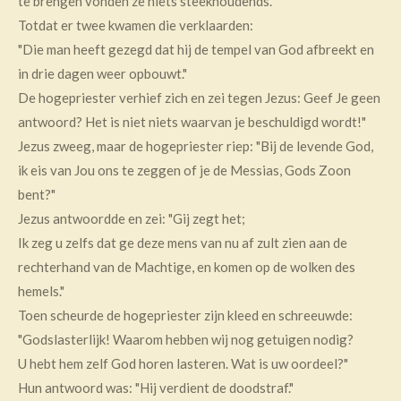
te brengen vonden ze niets steekhoudends.
Totdat er twee kwamen die verklaarden:
"Die man heeft gezegd dat hij de tempel van God afbreekt en
in drie dagen weer opbouwt."
De hogepriester verhief zich en zei tegen Jezus: Geef Je geen
antwoord? Het is niet niets waarvan je beschuldigd wordt!"
Jezus zweeg, maar de hogepriester riep: "Bij de levende God,
ik eis van Jou ons te zeggen of je de Messias, Gods Zoon
bent?"
Jezus antwoordde en zei: "Gij zegt het;
Ik zeg u zelfs dat ge deze mens van nu af zult zien aan de
rechterhand van de Machtige, en komen op de wolken des
hemels."
Toen scheurde de hogepriester zijn kleed en schreeuwde:
"Godslasterlijk! Waarom hebben wij nog getuigen nodig?
U hebt hem zelf God horen lasteren. Wat is uw oordeel?"
Hun antwoord was: "Hij verdient de doodstraf."