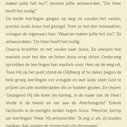
maken jullie het los?”, moeten jullie antwoorden: “De Heer
heeft het nodig.”’
De beide leerlingen gingen op weg en vonden het veulen,
precies zoals Jezus had gezegd. Toen ze het dier losmaakten,
vroegen de eigenaars hun: ‘Waarom maken jullie het los?’ Ze
antwoordden: ‘De Heer heeft het nodig.’
Daarna brachten ze het veulen naar Jezus. Ze wierpen hun
mantels over het dier en lieten Jezus erop zitten. Onderweg
spreidden de leerlingen hun mantels voor Hem op de weg uit.
Toen Hij op het punt stond de Olijfberg af te dalen, begon de
hele groep leerlingen vol vreugde en met luide stem God te
prijzen om alle wonderdaden die ze hadden gezien. Ze riepen:
‘Gezegend Hij die komt als koning, in de naam van de Heer!
Vrede in de hemel en eer aan de Allerhoogste!’ Enkele
farizeeën in de menigte zeiden tegen Jezus: ‘Meester, berisp
uw leerlingen.’ Maar Hij antwoordde: ‘Ik zeg u: als zij zouden
zwijgen, dan zouden de stenen het uitschreeuwen.’