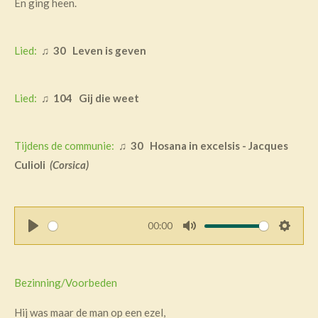
En ging heen.
Lied:
♫
30 Leven is geven
Lied:
♫
104 Gij die weet
Tijdens de communie:
♫
30 Hosana in excelsis - Jacques
Culioli
(Corsica)
00:00
P
M
S
l
u
e
a
t
t
Bezinning/Voorbeden
y
e
t
i
Hij was maar de man op een ezel,