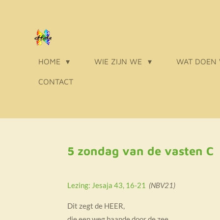
Ga
direct
naar
de
HOME
WIE ZIJN WE
WAT DOEN
hoofdinhoud
CONTACT
5 zondag van de vasten C
Lezing: Jesaja 43, 16-21
(NBV21)
Dit zegt de HEER,
die een weg baande door de zee