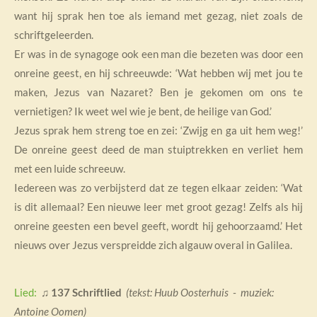
want hij sprak hen toe als iemand met gezag, niet zoals de
schriftgeleerden.
Er was in de synagoge ook een man die bezeten was door een
onreine geest, en hij schreeuwde: ‘Wat hebben wij met jou te
maken, Jezus van Nazaret? Ben je gekomen om ons te
vernietigen? Ik weet wel wie je bent, de heilige van God.’
Jezus sprak hem streng toe en zei: ‘Zwijg en ga uit hem weg!’
De onreine geest deed de man stuiptrekken en verliet hem
met een luide schreeuw.
Iedereen was zo verbijsterd dat ze tegen elkaar zeiden: ‘Wat
is dit allemaal? Een nieuwe leer met groot gezag! Zelfs als hij
onreine geesten een bevel geeft, wordt hij gehoorzaamd.’ Het
nieuws over Jezus verspreidde zich algauw overal in Galilea.
Lied:
♫
137 Schriftlied
(tekst: Huub Oosterhuis - muziek:
Antoine Oomen)