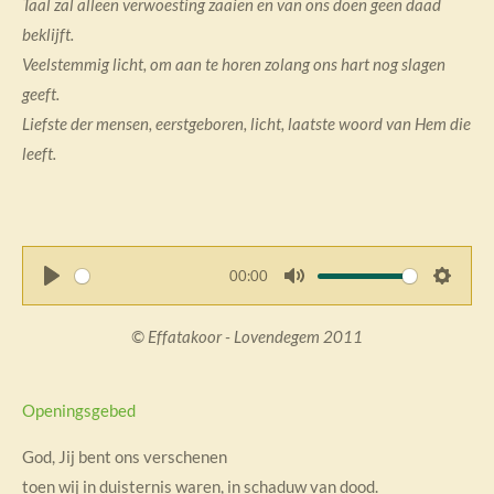
Taal zal alleen verwoesting zaaien en van ons doen geen daad
beklijft.
Veelstemmig licht, om aan te horen zolang ons hart nog slagen
geeft.
Liefste der mensen, eerstgeboren, licht, laatste woord van Hem die
leeft.
00:00
P
M
S
l
u
e
© Effatakoor - Lovendegem 2011
a
t
t
y
e
t
i
Openingsgebed
n
God, Jij bent ons verschenen
g
toen wij in duisternis waren, in schaduw van dood.
s