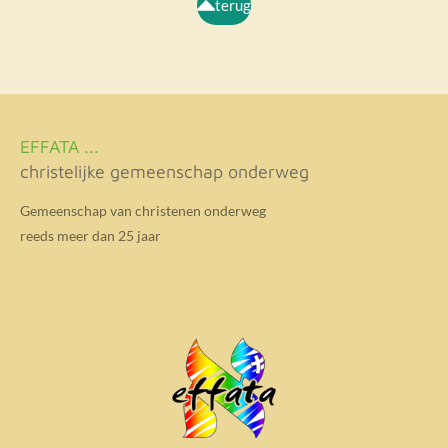
terug
y
e
t
i
n
g
s
EFFATA ...
christelijke gemeenschap onderweg
Gemeenschap van christenen onderweg
reeds meer dan 25 jaar