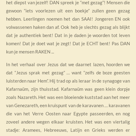
het diepst van jezelf! DAN spreek je “met gezag”! Mensen die
gewoon “iets voorlezen uit een boekje” zullen geen gezag
hebben. Leerlingen noemen het dan SAAI! Jongeren EN ook
volwassenen haken dan af. Ook heb je slechts gezag als blijkt
dat je authentiek bent! Dat in je daden je woorden tot leven
komen! Dat je doet wat je zegt! Dat je ECHT bent! Pas DAN
kun je mensen RAKEN ...
In het verhaal over Jezus dat we daarnet lazen, hoorden we
dat “Jezus sprak met gezag” … want “zelfs de boze geesten
luisterden naar Hem”. Hij trad op als leraar in de synagoge van
Kafarnaüm, zijn thuisstad. Kafarnaüm was geen klein dorpje
zoals Nazareth. Het was een bloeiende kuststad aan het meer
van Genezareth, een kruispunt van de karavanen … karavanen
die van het Verre Oosten naar Egypte passeerden, en nog
zoveel andere wegen elkaar kruisten. Het was een viertalig
stadje: Aramees, Hebreeuws, Latijn en Grieks werden er