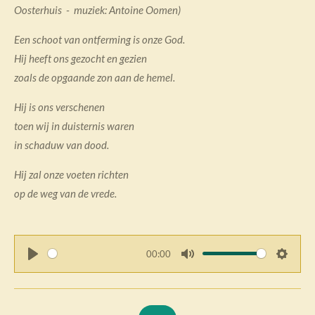
Oosterhuis - muziek: Antoine Oomen
)
Een schoot van ontferming is onze God.
Hij heeft ons gezocht en gezien
zoals de opgaande zon aan de hemel.
Hij is ons verschenen
toen wij in duisternis waren
in schaduw van dood.
Hij zal onze voeten richten
op de weg van de vrede.
00:00
P
M
S
l
u
e
a
t
t