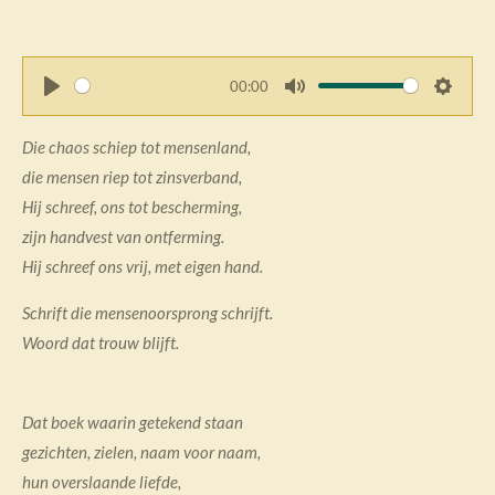
00:00
P
M
S
l
u
e
Die chaos schiep tot mensenland,
a
t
t
die mensen riep tot zinsverband,
y
e
t
Hij schreef, ons tot bescherming,
i
zijn handvest van ontferming.
n
Hij schreef ons vrij, met eigen hand.
g
s
Schrift die mensenoorsprong schrijft.
Woord dat trouw blijft.
Dat boek waarin getekend staan
gezichten, zielen, naam voor naam,
hun overslaande liefde,