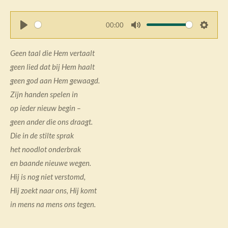
00:00
P
M
S
l
u
e
Geen taal die Hem vertaalt
a
t
t
geen lied dat bij Hem haalt
y
e
t
geen god aan Hem gewaagd.
i
Zijn handen spelen in
n
op ieder nieuw begin –
g
geen ander die ons draagt.
s
Die in de stilte sprak
het noodlot onderbrak
en baande nieuwe wegen.
Hij is nog niet verstomd,
Hij zoekt naar ons, Hij komt
in mens na mens ons tegen.