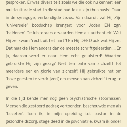
gesproken. Er was diversiteit zoals we die ook nu kennen: een
multiculturele stad. In die stad had Jezus zijn thuisbasis! Daar,
in de synagoge, verkondigde Jezus. Van daaruit zal Hij Zijn
“universele” boodschap brengen: voor Joden EN zgn.
“heidenen”. De luisteraars ervaarden Hem als authentiek! Wat
Hij zei kwam “recht uit het hart”! En Hij DEED ook wat Hij zei.
Dat maakte Hem anders dan de meeste schriftgeleerden … En
ja, daarom werd er naar Hem echt geluisterd! Waartoe
gebruikte Hij zijn gezag? Niet ten bate van zichzelf! Tot
meerdere eer en glorie van zichzelf! Hij gebruikte het om
“boze geesten te verdrijven”, om mensen aan zichzelf terug te
geven.
In die tijd kende men nog geen psychiatrische stoornissen.
Mensen die gestoord gedrag vertoonden, beschouwde men als
“bezeten”. Toen ik, in mijn opleiding tot pastor in de
gezondheidszorg, stage deed in de psychiatrie, kwam ik onder