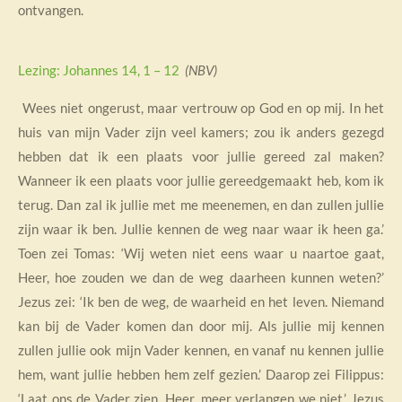
ontvangen.
Lezing: Johannes 14, 1 – 12
(NBV)
Wees niet ongerust, maar vertrouw op God en op mij.
In het
huis van mijn Vader zijn veel kamers; zou ik anders gezegd
hebben dat ik een plaats voor jullie gereed zal maken?
Wanneer ik een plaats voor jullie gereedgemaakt heb, kom ik
terug. Dan zal ik jullie met me meenemen, en dan zullen jullie
zijn waar ik ben.
Jullie kennen de weg naar waar ik heen ga.’
Toen zei
Tomas
: ‘Wij weten niet eens waar u naartoe gaat,
Heer
, hoe zouden we dan de weg daarheen kunnen weten?’
Jezus
zei: ‘Ik ben de weg, de waarheid en het leven. Niemand
kan bij de Vader komen dan door mij.
Als jullie mij kennen
zullen jullie ook mijn Vader kennen, en vanaf nu kennen jullie
hem, want jullie hebben hem zelf gezien.’
Daarop zei
Fil
i
ppus
:
‘Laat ons de Vader zien,
Heer
, meer verlangen we niet.’
Jezus